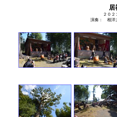
居
２０２
演奏： 相洋