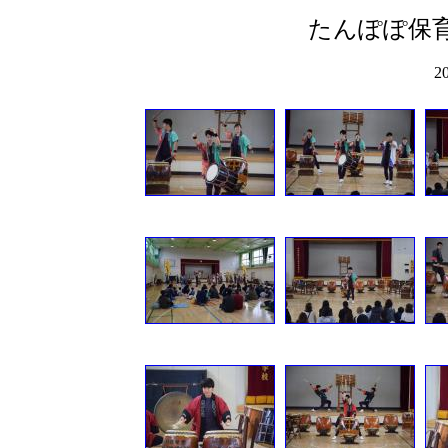
たんぽぽ保
2