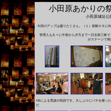
小田原あかりの
小田原城址公園
今回のアップは盛りだくさん。（１）鼓動０６に向
管理人も久々に午前から夕方まで一日太鼓三昧で
がステージで発
OBによる荒波の特訓です。久しぶりにバチを握っ
だ