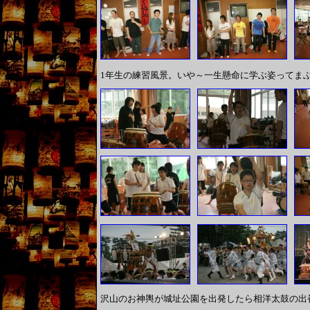
1年生の練習風景。いや～一生懸命に学ぶ姿ってま
沢山のお神輿が城址公園を出発したら相洋太鼓の出