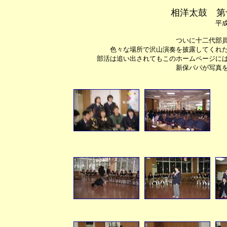
相洋太鼓 第
平
ついに十二代部
色々な場所で沢山演奏を披露してくれ
部活は追い出されてもこのホームページに
新保パパが写真