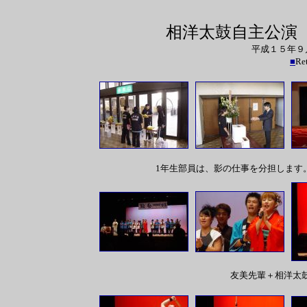
相洋太鼓自主公演
平成１５年９
■
R
1年生部員は、影の仕事を分担します
友美先輩＋相洋太鼓