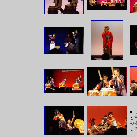
■
と
の
し