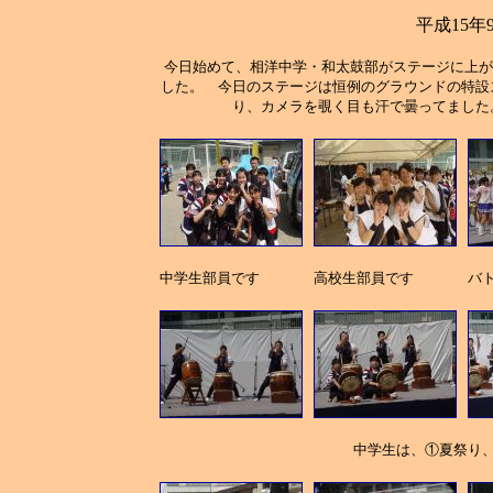
平成15年
今日始めて、相洋中学・和太鼓部がステージに上が
した。 今日のステージは恒例のグラウンドの特設
り、カメラを覗く目も汗で曇ってました
中学生部員です
高校生部員です
バ
中学生は、①夏祭り