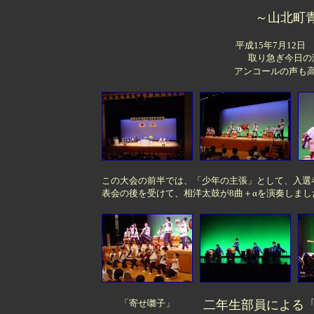
～山北町
平成15年7月12
取り急ぎ今日の
アンコールの声も
この大会の前半では、「少年の主張」として、入選
表会の後を受けて、相洋太鼓が8曲＋αを演奏しま
「寄せ囃子」
二年生部員による