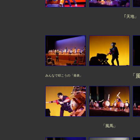
｢天地」
「
みんなで叩こうの「発表」
「風馬」