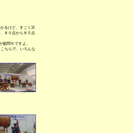
分かるけど、すごく沢
く、８０点から８５点
が顧問Ｋですよ。
らこちらで、いろんな
。