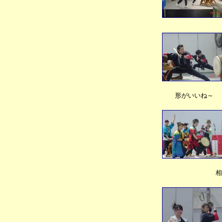
形がいいね～
相