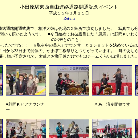
小田原駅東西自由連絡通路開通記念イベント
平成１５年３月２１日
Return
連絡通路開通式典で、相洋太鼓は会場の２箇所で演奏しました。 写真でも
聞いて頂いたようです。 ■今日始めてお披露目した「風馬」は顧問Ｋいわ
の出来とのこと。
かったですね！！ ☆取材中の美人アナウンサーと２ショットを決めているの
21日から23日まで開催の、かまぼこ桜祭りとつながっています。 町のあち
催し物が予定されて、太鼓とお囃子連だけでも13チームくらい出場しました
♥顧問Ｋとアナウンナ
さあ、演奏開始です
ー