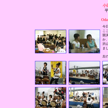
小
平
Odaw
今
こ
競
か
沢
ま
左