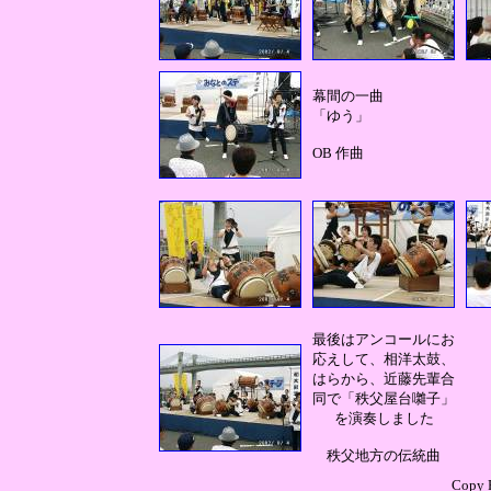
幕間の一曲
「ゆう」
OB 作曲
最後はアンコールにお
応えして、相洋太鼓、
はらから、近藤先輩合
同で「秩父屋台囃子」
を演奏しました
秩父地方の伝統曲
Copy R