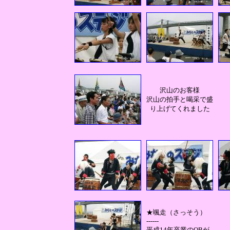
沢山のお客様
沢山の拍手と喝采で盛
り上げてくれました
★颯走（さっそう）
------
平成14年卒業のOBが