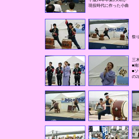
現役時代に作った小曲
祭
三
■
■
の2