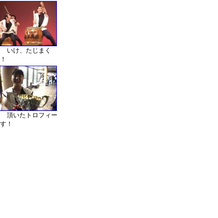
0 いけ、たじまく
！
5 頂いたトロフィー
す！