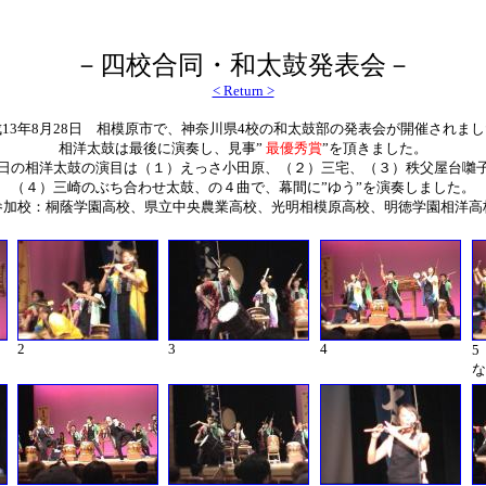
－四校合同・和太鼓発表会－
< Return >
13年8月28日 相模原市で、神奈川県4校の和太鼓部の発表会が開催されま
相洋太鼓は最後に演奏し、見事”
最優秀賞
”を頂きました。
日の相洋太鼓の演目は（１）えっさ小田原、（２）三宅、（３）秩父屋台囃
（４）三崎のぶち合わせ太鼓、の４曲で、幕間に”ゆう”を演奏しました。
参加校：桐蔭学園高校、県立中央農業高校、光明相模原高校、明徳学園相洋高
2
3
4
さ
5
な