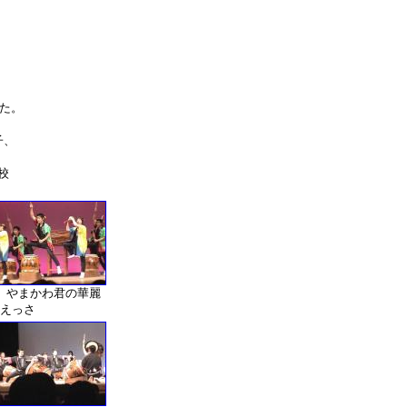
した。
子、
校
 やまかわ君の華麗
えっさ