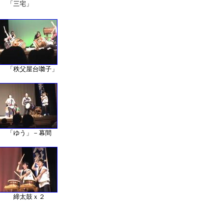
0 「三宅」
5 「秩父屋台囃子」
0 「ゆう」－幕間
25 締太鼓ｘ２