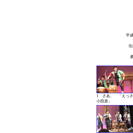
平成
当
1 さあ、 「えっ
小田原」