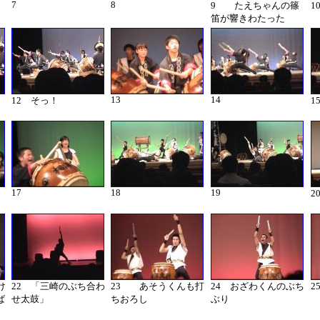
7
8
9 たえちゃんの篠
1
笛が響きわたった
13
14
12 そっ！
1
17
18
19
2
け
22 「三崎のぶち合わ
23 あそうくんも打
24 おざわくんのぶち
ば
せ太鼓」
ちおろし
ぶり