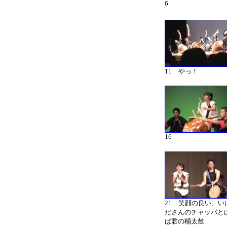
6
11 やっ！
16
21 笑顔の良い、い
ださんのチャッパと
ば君の桶太鼓