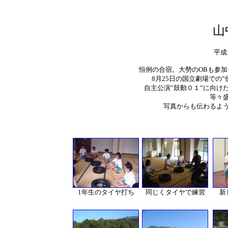
山
平成
恒例の合宿。大勢のOBも参
8月25日の国立劇場での
自主公演”鼓動０１”に向け
等々
写真からも伝わるよ
1年生のタイヤ打ち
同じくタイヤで練習
新