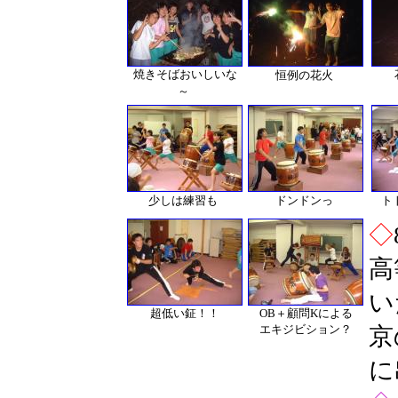
焼きそばおいしいな
恒例の花火
～
少しは練習も
ドンドンっ
ト
◇
高
い
超低い鉦！！
OB＋顧問Kによる
エキジビション？
京
に