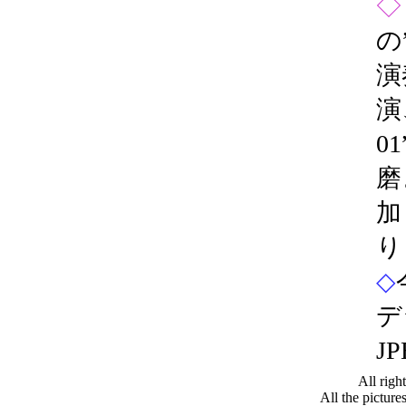
◇
の
演
演
0
磨
加
◇
デ
J
All righ
All the pictur