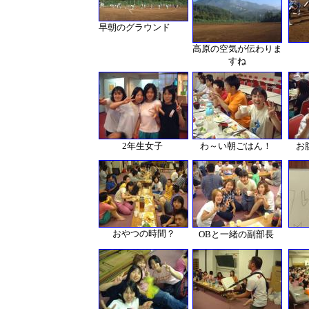
早朝のグラウンド
高原の空気が伝わりま
すね
2年生女子
わ～い朝ごはん！
お
おやつの時間？
OBと一緒の副部長