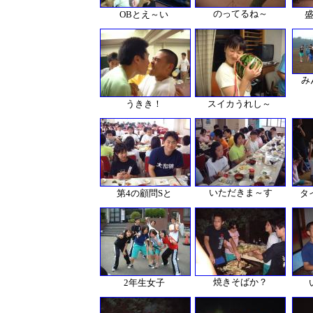
のってるね～
OBとえ～い
み
うきき！
スイカうれし～
いただきま～す
第4の顧問Sと
タ
焼きそばか？
2年生女子