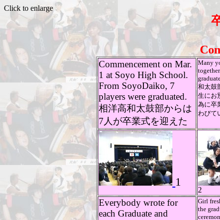
Click to enlarge
Co
Commencement on Mar.
Many yo
together
1 at Soyo High School.
graduat
From SoyoDaiko, 7
和太鼓
players were graduated.
生にお
為に卒
相洋高和太鼓部からは
わびて
7人が卒業式を迎えた
1
2
Everybody wrote for
Girl fre
the grad
each Graduate and
ceremo