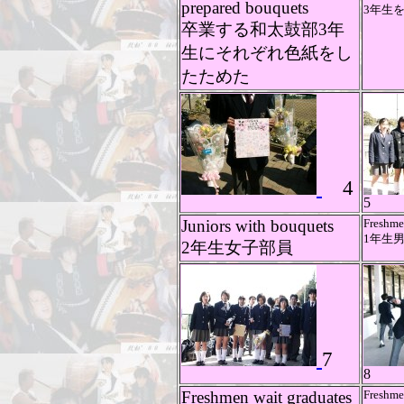
prepared bouquets
3年生
卒業する和太鼓部3年
生にそれぞれ色紙をし
たためた
4
5
Juniors with bouquets
Freshme
1年生
2年生女子部員
7
8
Freshmen wait graduates
Freshme