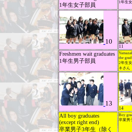
1年生
1年生女子部員
10
11
Freshmen wait graduates
Yamazaki
the grad
1年生男子部員
2年生
キさん
13
14
All boy graduates
Boy gra
卒業男
(except right end)
卒業男子3年生（除く