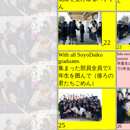
ん
ん
22
23
With all SoyoDaiko
Iida wa
juniors
graduates
卒業生の
集まった部員全員で3
で2年
年生を囲んで（後ろの
君たちごめん）
25
26