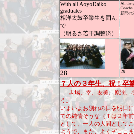
With all AoyoDaiko
All the 
Coachs
graduates
顧問の
相洋太鼓卒業生を囲ん
で
（明るさ若干調整済）
28
29
７人の３年生、祝！卒
馬場、幸、友美、原潤、
う。
いよいよお別れの日を明日に
ての純情そうな（Ｔは２年前
として、一人の人間としてこ
ようで、また、よくぞここま