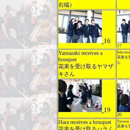
右端）
16
17
Yamazaki receives a
Iida rec
花束を
bouquet
ん
花束を受け取るヤマザ
キさん
19
20
Hara receives a bouquet
Yazawa 
花束を
花束を受け取るハラく